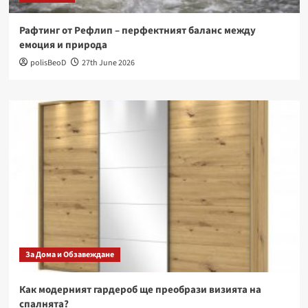
Рафтинг от Рефлип – перфектният баланс между
емоция и природа
polisBeoD
27th June 2026
За Дома и Обзавеждане
Как модерният гардероб ще преобрази визията на
спалнята?