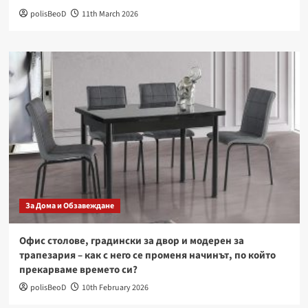
polisBeoD
11th March 2026
За Дома и Обзавеждане
Офис столове, градински за двор и модерен за
трапезария – как с него се променя начинът, по който
прекарваме времето си?
polisBeoD
10th February 2026