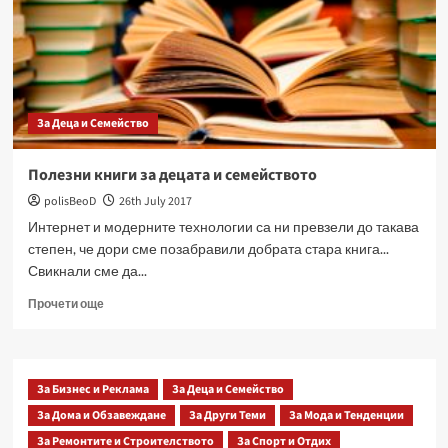
и
реклама!
За Деца и Семейство
Полезни книги за децата и семейството
polisBeoD
26th July 2017
Интернет и модерните технологии са ни превзели до такава
степен, че дори сме позабравили добрата стара книга...
Свикнали сме да...
Read
Прочети още
more
about
Полезни
книги
За Бизнес и Реклама
За Деца и Семейство
за
За Дома и Обзавеждане
децата
За Други Теми
За Мода и Тенденции
и
За Ремонтите и Строителството
За Спорт и Отдих