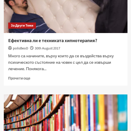
За Други Теми
Ефективна ли е техниката хипнотерапия?
polisBeoD
30th August 2017
Много са начините, върху които да се въздейства върху
психическото състояние на човек с цел да се извърши
лечение. Понякога...
Read
Прочети още
more
about
Ефективна
ли
е
техниката
хипнотерапия?