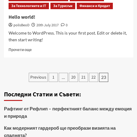
семейството
За Технологиите и IT
За Туризъм
Финанси и Кредит
Hello world!
polisBeoD
20th July 2017
0
Welcome to WordPress. This is your first post. Edit or delete it,
then start writing!
Read
Прочети още
more
about
Hello
world!
Posts
Previous
1
20
21
22
…
23
pagination
Последни Статии и Съвети:
Рафтинг от Рефлип – перфектният баланс между емоция
и природа
Как модерният гардероб ще преобрази визията на
спалнята?