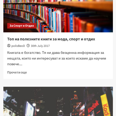
За Спорт и Отдих
Топ на полезните книги за мода, спорт и отдих
polisBeoD
30th July 2017
Книгата е богатство. Тя ни дава безценна информация за
нещата, които ни интересуват и за които искаме да научим
повече....
Read
Прочети още
more
about
Топ
на
полезните
книги
за
мода,
спорт