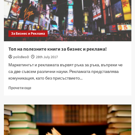
и
отдих
За Бизнес и Реклама
Топ на полезните книги за бизнес и реклама!
polisBeoD
28th July 2017
Маркетингът и рекламата вървят ръка за ръка, въпреки че
са две съвсем различни науки. Рекламата представлява
комуникация, като без присъствието...
Read
Прочети още
more
about
Топ
на
полезните
книги
за
бизнес