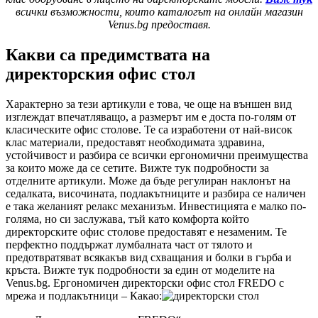
всички възможности, които каталогът на онлайн магазин
Venus.bg предоставя.
Какви са предимствата на
директорския офис стол
Характерно за тези артикули е това, че още на външен вид
изглеждат впечатляващо, а размерът им е доста по-голям от
класическите офис столове. Те са изработени от най-висок
клас материали, предоставят необходимата здравина,
устойчивост и разбира се всички ергономични преимущества
за които може да се сетите. Вижте тук подробности за
отделните артикули. Може да бъде регулиран наклонът на
седалката, височината, подлакътниците и разбира се наличен
е така желаният релакс механизъм. Инвестицията е малко по-
голяма, но си заслужава, тъй като комфорта който
директорските офис столове предоставят е незаменим. Те
перфектно поддържат лумбалната част от тялото и
предотвратяват всякакъв вид схващания и болки в гърба и
кръста. Вижте тук подробности за един от моделите на
Venus.bg. Ергономичен директорски офис стол FREDO с
мрежа и подлакътници – Какао: