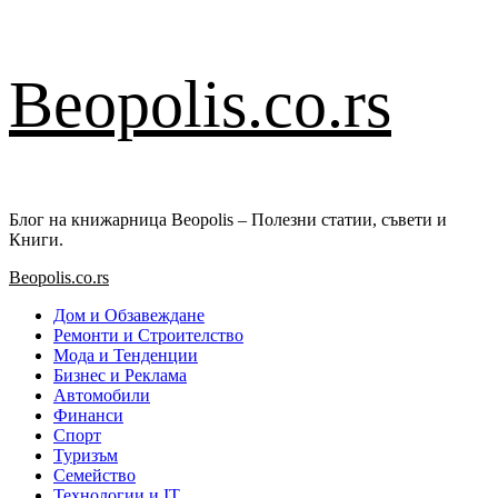
Skip
Beopolis.co.rs
to
content
Блог на книжарница Beopolis – Полезни статии, съвети и
Книги.
Primary
Beopolis.co.rs
Menu
Дом и Обзавеждане
Ремонти и Строителство
Мода и Тенденции
Бизнес и Реклама
Автомобили
Финанси
Спорт
Туризъм
Семейство
Технологии и IT