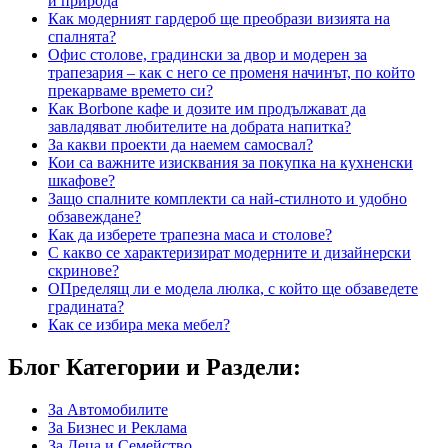
и природа
Как модерният гардероб ще преобрази визията на
спалнята?
Офис столове, градински за двор и модерен за
трапезария – как с него се променя начинът, по който
прекарваме времето си?
Как Borbone кафе и дозите им продължават да
завладяват любителите на добрата напитка?
За какви проекти да наемем самосвал?
Кои са важните изисквания за покупка на кухненски
шкафове?
Защо спалните комплекти са най-стилното и удобно
обзавеждане?
Как да изберете трапезна маса и столове?
С какво се характеризират модерните и дизайнерски
скринове?
ОПределящ ли е модела люлка, с който ще обзаведете
градината?
Как се избира мека мебел?
Блог Категории и Раздели:
За Автомобилите
За Бизнес и Реклама
За Деца и Семейство