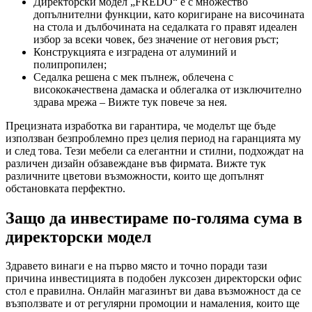
Директорски модел „FREDO“ е с множество
допълнителни функции, като коригиране на височината
на стола и дълбочината на седалката го правят идеален
избор за всеки човек, без значение от неговия ръст;
Конструкцията е изградена от алуминий и
полипропилен;
Седалка решена с мек пълнеж, облечена с
висококачествена дамаска и облегалка от изключително
здрава мрежа – Вижте тук повече за нея.
Прецизната изработка ви гарантира, че моделът ще бъде
използван безпроблемно през целия период на гаранцията му
и след това. Тези мебели са елегантни и стилни, подхождат на
различен дизайн обзавеждане във фирмата. Вижте тук
различните цветови възможности, които ще допълнят
обстановката перфектно.
Защо да инвестираме по-голяма сума в
директорски модел
Здравето винаги е на първо място и точно поради тази
причина инвестицията в подобен луксозен директорски офис
стол е правилна. Онлайн магазинът ви дава възможност да се
възползвате и от регулярни промоции и намаления, които ще