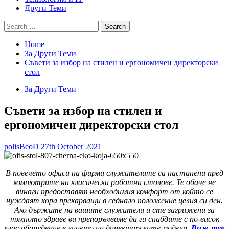
Други Теми
Search
for:
Home
За Други Теми
Съвети за избор на стилен и ергономичен директорски
стол
За Други Теми
Съвети за избор на стилен и
ергономичен директорски стол
polisBeoD
27th October 2021
В повечето офиси на фирми служителите са настанени пред
компютрите на класически работни столове. Те обаче не
винаги предоставят необходимия комфорт от който се
нуждаят хора прекарващи в седнало положение целия си ден.
Ако държите на вашите служители и сте загрижени за
тяхното здраве ви препоръчваме да ги снабдите с по-висок
клас оборудване в лицето на директорските модели.
Виж тук