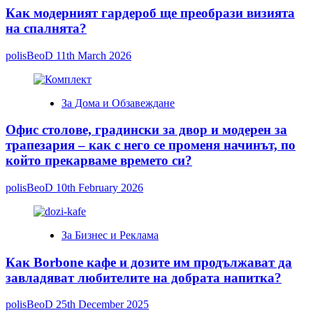
Как модерният гардероб ще преобрази визията
на спалнята?
polisBeoD
11th March 2026
За Дома и Обзавеждане
Офис столове, градински за двор и модерен за
трапезария – как с него се променя начинът, по
който прекарваме времето си?
polisBeoD
10th February 2026
За Бизнес и Реклама
Как Borbone кафе и дозите им продължават да
завладяват любителите на добрата напитка?
polisBeoD
25th December 2025