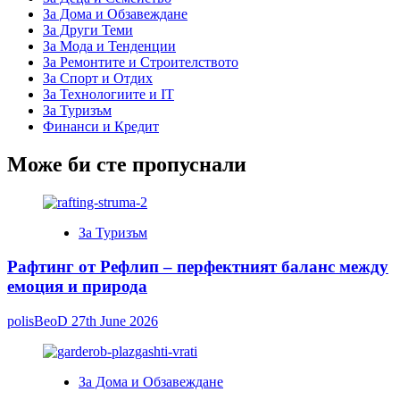
За Дома и Обзавеждане
За Други Теми
За Мода и Тенденции
За Ремонтите и Строителството
За Спорт и Отдих
За Технологиите и IT
За Туризъм
Финанси и Кредит
Може би сте пропуснали
За Туризъм
Рафтинг от Рефлип – перфектният баланс между
емоция и природа
polisBeoD
27th June 2026
За Дома и Обзавеждане