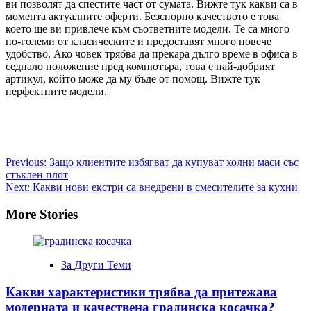
ви позволят да спестите част от сумата. Вижте тук какви са в
момента актуалните оферти. Безспорно качеството е това
което ще ви привлече към съответните модели. Те са много
по-големи от класическите и предоставят много повече
удобство. Ако човек трябва да прекара дълго време в офиса в
седнало положение пред компютъра, това е най-добрият
артикул, който може да му бъде от помощ. Вижте тук
перфектните модели.
Post
Previous:
Защо клиентите избягват да купуват холни маси със
стъклен плот
navigation
Next:
Какви нови екстри са внедрени в смесителите за кухни
More Stories
За Други Теми
Какви характеристики трябва да притежава
модерната и качествена градинска косачка?