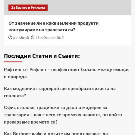
За Бизнес и Реклама
От значение ли е какви млечни продукти
консумираме на трапезата си?
polisBeoD
16th October 2019
Последни Статии и Съвети:
Рафтинг от Рефлип – перфектният баланс между емоция
и природа
Как модерният гардероб ще преобрази визията на
спалнята?
Офис столове, градински за двор и модерен за
трапезария – как с него се променя начинът, по който
прекарваме времето си?
Как Borbone кафе и дозите им продължават да