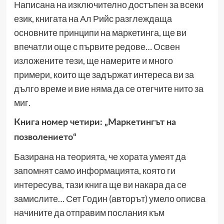
Написана на изключително достъпен за всеки
език, книгата на Ал Рийс разглеждаща
основните принципи на маркетинга, ще ви
впечатли още с първите редове… Освен
изложените тези, ще намерите и много
примери, които ще задържат интереса ви за
дълго време и вие няма да се отегчите нито за
миг.
Книга номер четири: „Маркетингът на
позволението“
Базирана на теорията, че хората умеят да
запомнят само информацията, която ги
интересува, тази книга ще ви накара да се
замислите… Сет Годин (авторът) умело описва
начините да отправим послания към