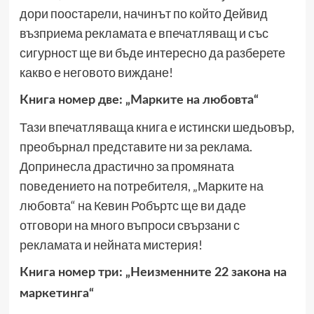
дори поостарели, начинът по който Дейвид
възприема рекламата е впечатляващ и със
сигурност ще ви бъде интересно да разберете
какво е неговото виждане!
Книга номер две: „Марките на любовта“
Тази впечатляваща книга е истински шедьовър,
преобърнал представите ни за реклама.
Допринесла драстично за промяната
поведението на потребителя, „Марките на
любовта“ на Кевин Робъртс ще ви даде
отговори на много въпроси свързани с
рекламата и нейната мистерия!
Книга номер три: „Неизменните 22 закона на
маркетинга“