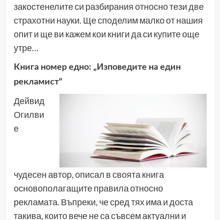
закостенелите си разбирания относно тези две
страхотни науки. Ще споделим малко от нашия
опит и ще ви кажем кои книги да си купите още
утре…
Книга номер едно: „Изповедите на един
рекламист“
Дейвид
Огилви
е
чудесен автор, описал в своята книга
основополагащите правила относно
рекламата. Въпреки, че сред тях има и доста
такива, които вече не са съвсем актуални и