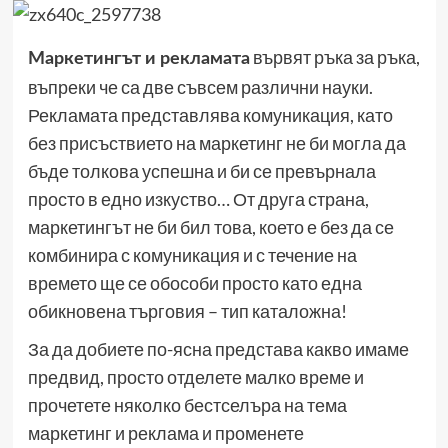
вървят ръка за ръка,
Маркетингът и рекламата
въпреки че са две съвсем различни науки.
Рекламата представлява комуникация, като
без присъствието на маркетинг не би могла да
бъде толкова успешна и би се превърнала
просто в едно изкуство… От друга страна,
маркетингът не би бил това, което е без да се
комбинира с комуникация и с течение на
времето ще се обособи просто като една
обикновена търговия – тип каталожна!
За да добиете по-ясна представа какво имаме
предвид, просто отделете малко време и
прочетете няколко бестселъра на тема
маркетинг и реклама и променете